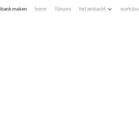
ibank maken
home
Nieuws
het ambacht
worksho
ip to main content
Skip to navigat